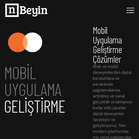
Mobil
Uygulama
Geliştirme
Çözümler
MOBİL
Web ve mobil
deneyimlerden dijital
kurulumlara ve
UYGULAMA
perakende
uygulamalarına,
artırılmış ve sanal
GELİŞTİRME
gerçeklik ortamlarına
kadar etki yaratan
dijital deneyimler
tasarlıyor ve
geliştiriyoruz. Tüm
modern platformlar
için yerel uygulamalar