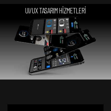
UI/UX TASARIM HİZMETLERİ