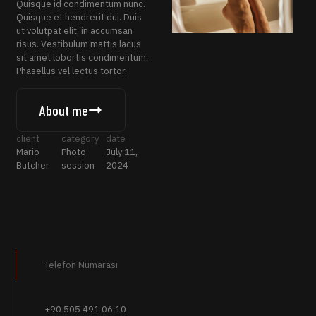
Quisque id condimentum nunc.
Quisque et hendrerit dui. Duis
ut volutpat elit, in accumsan
risus. Vestibulum mattis lacus
sit amet lobortis condimentum.
Phasellus vel lectus tortor.
About me
client
category
date
Mario
Photo
July 11,
Butcher
session
2024
Telefon Numarası
+90 505 491 06 10